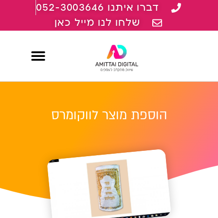
דברו איתנו 052-3003646
שלחו לנו מייל כאן
קמפיינים ממומנים PPC
קידום אורגני בגוגל ו AI
הוספת מוצר לווקומרס