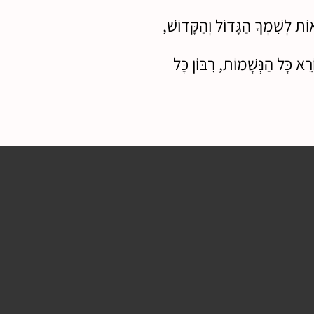
ֹת לְשִׁמְךָ הַגָּדוֹל וְהַקָּדוֹשׁ,
א כָּל הַנְּשָׁמוֹת, רִבּוֹן כָּל