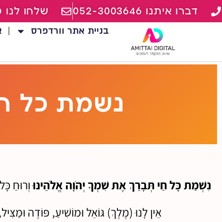
דברו איתנו 052-3003646
שלחו לנו מ
בניית אתר וורדפרס
א
נשמת כל חי
נִשְׁמַת כָּל חַי תְּבָרֵךְ אֶת שִׁמְךָ יְהֹוָה אֱלֹהֵינוּ
וְרוּחַ כָּ
אֵין לָנוּ (מֶלֶךְ) גּוֹאֵל וּמוֹשִׁיעַ, פּוֹדֶה וּמַצִּ