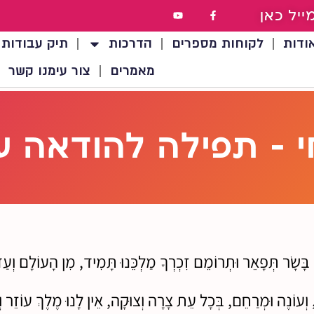
ייל כאן
ודות
לקוחות מספרים
הדרכות
תיק עבודות
מאמרים
צור עימנו קשר
 – תפילה להודאה ע
ל בָּשָׂר תְּפָאֵר וּתְרוֹמֵם זִכְרְךָ מַלְכֵּנוּ תָּמִיד, מִן הָעוֹלָם וְע
יל, וְעוֹנֶה וּמְרַחֵם, בְּכָל עֵת צָרָה וְצוּקָה, אֵין לָנוּ מֶלֶךְ עוֹזֵר 