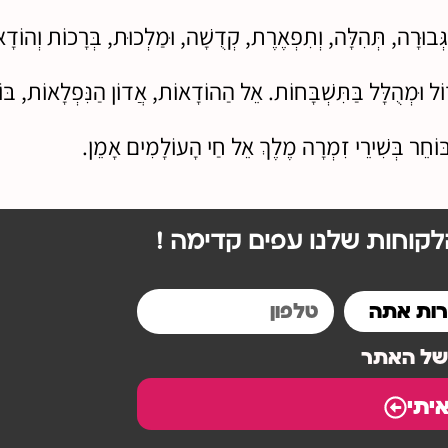
ְּבוּרָה, תְּהִלָּה, וְתִפְאֶרֶת, קְדֻשָׁה, וּמַלְכוּת, בְּרָכוֹת וְהוֹדָאו
ל וּמְהֻלָּל בַּתִּשְׁבָּחוֹת. אֵל הַהוֹדָאוֹת, אֲדוֹן הַנִּפְלָאוֹת, בּוֹרֵ
ּוֹחֵר בְּשִׁירֵי זִמְרָה מֶלֶךְ אֵל חַי הָעוֹלָמִים אָמֵן.
קוחות שלנו עפים קדימה !
 של האתר
יתי