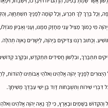
 וְלָשׁוֹן אֲשֶׁר שַׂמְתָּ בְּפִינוּ, הֵן הֵם יוֹדוּ וִיבָרְכוּ, וִישַׁבְּחוּ, וִיפ
ֶּה, וְכָל בֶּרֶךְ לְךָ תִכְרַע, וְכָל קוֹמָה לְפָנֶיךָ תִשְׁתַּחֲוֶה, וְהַלְּב
הֹוָה מִי כָמוֹךָ מַצִּיל עָנִי מֵחָזָק מִמֶּנּוּ, וְעָנִי וְאֶבְיוֹן מִגֹּזְלו
ִׁיעַ. וְכָתוּב רַנְּנוּ צַדִּיקִים בַּיְהֹוָה, לַיְשָׁרִים נָאוָה תְהִלָּה.
ִּיקִים תִּתְבָּרַךְ, וּבִלְשׁוֹן חֲסִידִים תִּתְקַדָּשׁ, וּבְקֶרֶב קְדוֹשִׁי
הַיְצוּרִים לְפָנֶיךָ יְהֹוָה אֱלֹהֵינוּ וֵאלֹהֵי אֲבוֹתֵינוּ לְהוֹדוֹת, לְה
ּל דִּבְרֵי שִׁירוֹת וְתִשְׁבָּחוֹת דָּוִד בֶּן יִשַׁי עַבְדְּךָ מְשִׁיחֶךָ.
ל וְהַקָּדוֹשׁ בַּשָּׁמַיִם וּבָאָרֶץ, כִּי לְךָ נָאֶה יְהֹוָה אֱלֹהֵינוּ וֵאלֹ