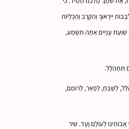
ָאֲרוּ, אֶת שִׁמְךָ מַלְכֵּנוּ תָמִיד. כִּי
ָבוֹת יִירָאוּךָ וְהַקֶּרֶב וְהַכְּלָיוֹת
ֹ, שַׁוְעַת עֲנִיִּים אַתָּה תִּשְׁמַע,
ם תִּתְהַלָּל.
ַלֵּל, לְשַׁבֵּחַ, לְפָאֵר, לְרוֹמֵם,
הֵי אֲבוֹתֵינוּ לְעוֹלָם וָעֶד. שִׁיר