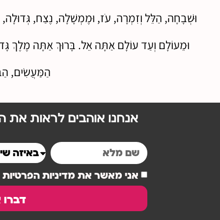
וּשְׁבָחָה, הַלֵּל וְזִמְרָה, עֹז, וּמֶמְשָׁלָה, נֶצַח, גְּדוּלָה, ג
וּמֵעוֹלָם וְעַד עוֹלָם אַתָּה אֵל. בָּרוּךְ אַתָּה מֶלֶךְ גָּדוֹ
הַמַּעֲשִׂים, הַב
אנחנו אוהבים לראות את הל
אני מאשר את מדיניות הפרטיות
דברו א