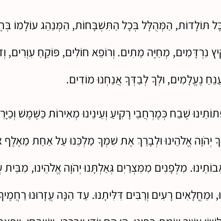
ָּל תּוֹלָדוֹת, הַמְּהֻלָּל בְּכָל הַתִּשְׁבָּחוֹת, הַמְּנַהֵג עוֹלָמוֹ בְּחֶס
ִיץ נִרְדָּמִים, מְחַיֶּה מֵתִים. וְרוֹפֵא חוֹלִים, פּוֹקֵחַ עִוְרִים, וְזו
ֲנֵחַ נֶעֱלָמִים, וּלְךָ לְבַדְּךָ אֲנַחְנוּ מוֹדִים.
ׂפְתוֹתֵינוּ שֶׁבַח כְּמֶרְחֲבֵי רָקִיעַ וְעֵינֵינוּ מְאִירוֹת כַּשֶּׁמֶשׁ וְכַיָּרֵ
 לְךָ יְהֹוָה אֱלֹהֵינוּ וּלְבָרֵךְ אֶת שִׁמְךָ מַלְכֵּנוּ עַל אַחַת מֵאֶלֶף 
ֹתֵינוּ. מִלְּפָנִים מִמִּצְרַיִם גְּאַלְתָּנוּ יְהֹוָה אֱלֹהֵינוּ, מִבֵּית ע
נוּ, וּמֵחֳלָאִים רָעִים וְרַבִּים דִּלִּיתָנוּ. עַד הֵנָּה עֲזָרוּנוּ רַחֲמֶיך