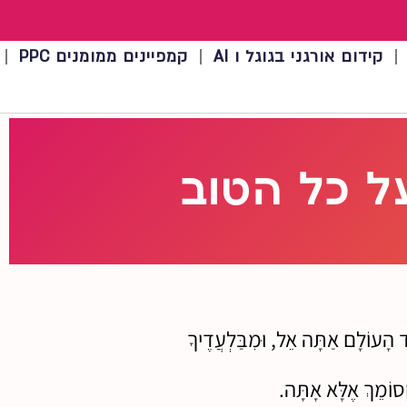
קידום אורגני בגוגל ו AI
קמפיינים ממומנים PPC
ל כל הטוב
ַד הָעוֹלָם אַתָּה אֵל, וּמִבַּלְעֲדֶיךָ
וְסוֹמֵךְ אֶלָּא אָתָּה.