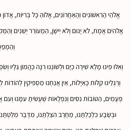
אֱלֹהֵי הָרִאשׁוֹנִים וְהָאַחֲרוֹנִים, אֱלוֹהַּ כָּל בְּרִיּוֹת, אֲדוֹן כ
אֱלֹהִים אֱמֶת, לֹא יָנוּם וְלֹא יִישָׁן, הַמְעוֹרֵר יְשֵׁנִים וְהַמֵּק
וְהַמְפַע
וְאִלּוּ פִינוּ מָלֵא שִׁירָה כַיָּם וּלְשׁוֹנֵנוּ רִנָּה כַּהֲמוֹן גַּלָּיו וְשִ
וְרַגְלֵינוּ קַלּוֹת כָּאַיָּלוֹת, אֵין אֲנַחְנוּ מַסְפִּיקִין לְהוֹדוֹת
פְּעָמִים, הַטּוֹבוֹת נִסִּים וְנִפְלָאוֹת שֶׁעָשִׂיתָ עִמָּנוּ וְעִם אֲבו
וּבְשָׂבָע כִּלְכַּלְתָּנוּ, מֵחֶרֶב הִצַּלְתָּנוּ, מִדֶּבֶר מִלַּטְתָּ