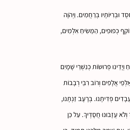
ֶד וּבְרִיּוֹתָיו בְּרַחֲמִים. וַיְהֹוָה
ֹקֵף כְּפוּפִים, הַמֵּשִׂיחַ אִלְּמִים,
חַ וְיָדֵינוּ פְרוּשׂוֹת כְּנִשְׁרֵי שָׁמָיִם
אַלְפֵי אֲלָפִים וְרוֹב רִבֵּי רְבָבוֹת
ֲבָדִים פְּדִיתָנוּ. בְּרָעָב זַנְתָּנוּ,
ָ וְלֹא עֲזָבוּנוּ חֲסָדֶיךָ. עַל כֵּן