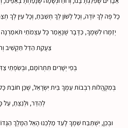
אֵבָרִים שֶׁפִּלַּגְתָּ בָּנוּ, וְרוּחַ וּנְשָׁמָה שֶׁנָּפַחְתָּ בְּאַפֵּינוּ,
כָל פֶּה לְךָ יוֹדֶה, וְכָל לָשׁוֹן לְךָ תְשַׁבֵּחַ, וְכָל עַיִן לְךָ תְצַפ
יְזַמְּרוּ לִשְׁמֶךָ, כַּדָּבָר שֶׁנֶּאֱמַר כָּל עַצְמֹתַי תֹּאמַרְנָה יְ
צַעֲקַת הַדַּל תַּקְשִׁיב וְתוֹש
בְּפִי יְשָׁרִים תִּתְרוֹמָם, וּבְשִׂפְתֵי צַד
בְּמִקְהֲלוֹת רִבְבוֹת עַמְּךָ בֵּית יִשְׂרָאֵל, שֶׁכֵּן חוֹבַת כָּל 
לְהַדֵּר, וּלְנַצֵּחַ, עַל כָ
וּבְכֵן, יִשְׁתַּבַּח שִׁמְךָ לָעַד מַלְכֵּנוּ הָאֵל הַמֶּלֶךְ הַגָּדוֹ