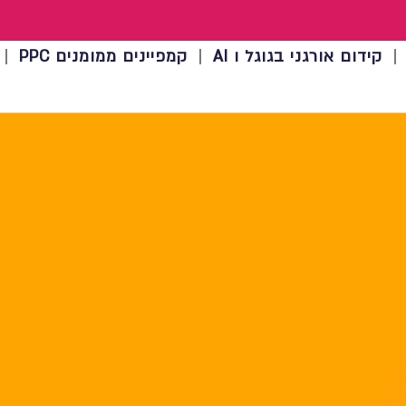
קידום אורגני בגוגל ו AI
קמפיינים ממומנים PPC