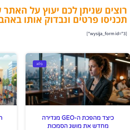
רוצים שניתן לכם יעוץ על האתר 
תכניסו פרטים ונבדוק אותו באהב
[wysija_form id="3"]
בלוג
כיצד מהפכת ה-GEO מגדירה
ה
מחדש את מושג הסמכות