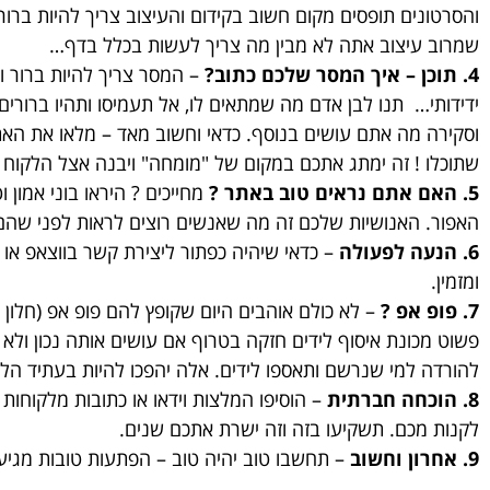
והסרטונים תופסים מקום חשוב בקידום והעיצוב צריך להיות ברור,
שמרוב עיצוב אתה לא מבין מה צריך לעשות בכלל בדף…
4. תוכן – איך המסר שלכם כתוב?
– המסר צריך להיות ברור וק
ידידותי… תנו לבן אדם מה שמתאים לו, אל תעמיסו ותהיו ברורים.
וסקירה מה אתם עושים בנוסף. כדאי וחשוב מאד – מלאו את האתר
שתוכלו ! זה ימתג אתכם במקום של "מומחה" ויבנה אצל הלקוח עו
5. האם אתם נראים טוב באתר ?
מחייכים ? היראו בוני אמון
האפור. האנושיות שלכם זה מה שאנשים רוצים לראות לפני שהם ק
6. הנעה לפעולה
– כדאי שיהיה כפתור ליצירת קשר בווצאפ או ב
ומזמין.
7. פופ אפ ?
– לא כולם אוהבים היום שקופץ להם פופ אפ (חלון
פשוט מכונת איסוף לידים חזקה בטרוף אם עושים אותה נכון ולא 
להורדה למי שנרשם ותאספו לידים. אלה יהפכו להיות בעתיד ה
8. הוכחה חברתית
– הוסיפו המלצות וידאו או כתובות מלקוחו
לקנות מכם. תשקיעו בזה וזה ישרת אתכם שנים.
9. אחרון וחשוב
– תחשבו טוב יהיה טוב – הפתעות טובות מגיע