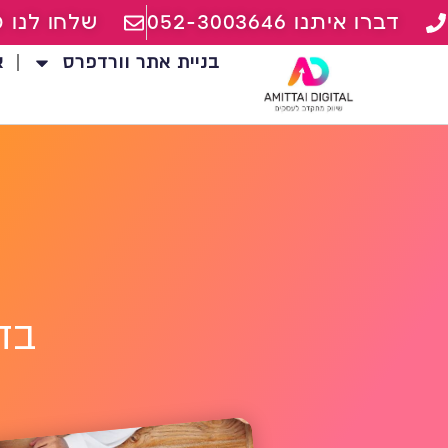
דברו איתנו 052-3003646
שלחו לנו מ
בניית אתר וורדפרס
א
בד